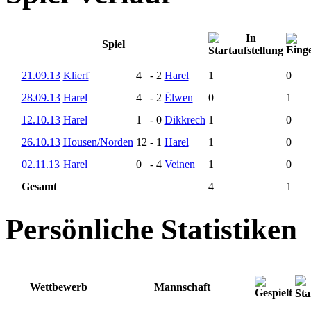
Spiel
21.09.13
Klierf
4
-
2
Harel
1
0
28.09.13
Harel
4
-
2
Ëlwen
0
1
12.10.13
Harel
1
-
0
Dikkrech
1
0
26.10.13
Housen/Norden
12
-
1
Harel
1
0
02.11.13
Harel
0
-
4
Veinen
1
0
Gesamt
4
1
Persönliche Statistiken
Wettbewerb
Mannschaft