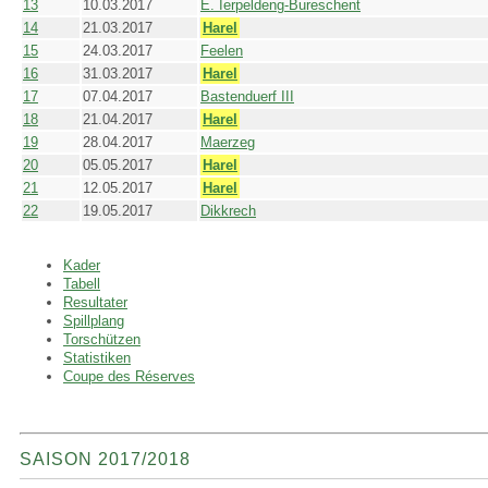
13
10.03.2017
E. Ierpeldeng-Bureschent
14
21.03.2017
Harel
15
24.03.2017
Feelen
16
31.03.2017
Harel
17
07.04.2017
Bastenduerf III
18
21.04.2017
Harel
19
28.04.2017
Maerzeg
20
05.05.2017
Harel
21
12.05.2017
Harel
22
19.05.2017
Dikkrech
Kader
Tabell
Resultater
Spillplang
Torschützen
Statistiken
Coupe des Réserves
SAISON 2017/2018