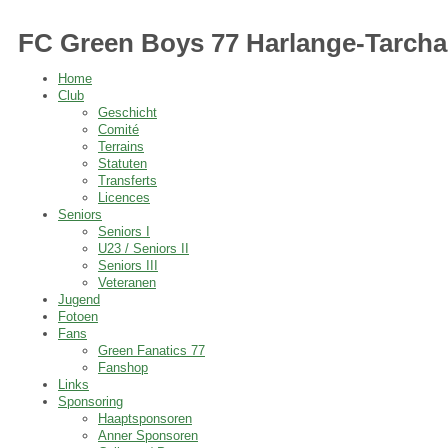
FC Green Boys 77 Harlange-Tarch
Home
Club
Geschicht
Comité
Terrains
Statuten
Transferts
Licences
Seniors
Seniors I
U23 / Seniors II
Seniors III
Veteranen
Jugend
Fotoen
Fans
Green Fanatics 77
Fanshop
Links
Sponsoring
Haaptsponsoren
Anner Sponsoren