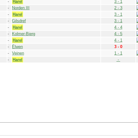
-
Harel
3 - 1
-
Norden III
2 - 3
-
Harel
3 - 1
-
Gilsdref
3 - 1
-
Harel
4 - 4
-
Kolmer-Bierg
4 - 5
-
Harel
4 - 1
-
Ëlwen
3 - 0
-
Veinen
1 - 1
-
Harel
-