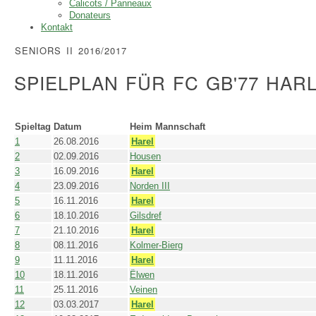
Calicots / Panneaux
Donateurs
Kontakt
SENIORS II 2016/2017
SPIELPLAN FÜR FC GB'77 HA
Spieltag
Datum
Heim Mannschaft
1
26.08.2016
Harel
2
02.09.2016
Housen
3
16.09.2016
Harel
4
23.09.2016
Norden III
5
16.11.2016
Harel
6
18.10.2016
Gilsdref
7
21.10.2016
Harel
8
08.11.2016
Kolmer-Bierg
9
11.11.2016
Harel
10
18.11.2016
Ëlwen
11
25.11.2016
Veinen
12
03.03.2017
Harel