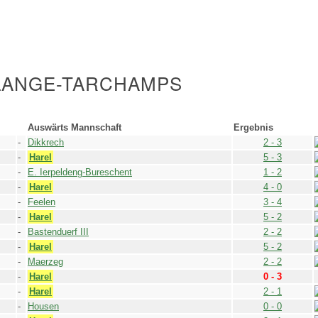
RLANGE-TARCHAMPS
Auswärts Mannschaft
Ergebnis
-
Dikkrech
2 - 3
-
Harel
5 - 3
-
E. Ierpeldeng-Bureschent
1 - 2
-
Harel
4 - 0
-
Feelen
3 - 4
-
Harel
5 - 2
-
Bastenduerf III
2 - 2
-
Harel
5 - 2
-
Maerzeg
2 - 2
-
Harel
0 - 3
-
Harel
2 - 1
-
Housen
0 - 0