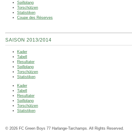
Spillplang
Torschützen
Statistiken
Coupe des Réserves
SAISON 2013/2014
Kader
Tabell
Resultater
Spillplang
Torschützen
Statistiken
Kader
Tabell
Resultater
Spillplang
Torschützen
Statistiken
© 2026 FC Green Boys 77 Harlange-Tarchamps. All Rights Reserved.