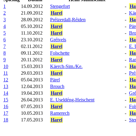
1
14.09.2012
Stengefort
-
Ha
2
21.09.2012
Harel
-
Käe
3
28.09.2012
Préizerdall-Réiden
-
Ha
4
05.10.2012
Harel
-
Pär
5
11.10.2012
Harel
-
Br
6
23.10.2012
Gréivels
-
Ha
7
02.11.2012
Harel
-
E. 
8
09.11.2012
Folschette
-
Ha
9
20.11.2012
Harel
-
Ra
10
15.03.2013
Käerch-Sim./Ke.
-
Ha
11
29.03.2013
Harel
-
Pré
12
05.04.2013
Pärel
-
Ha
13
12.04.2013
Brouch
-
Ha
14
19.04.2013
Harel
-
Gré
15
26.04.2013
E. Useldéng-Heischent
-
Ha
16
07.05.2013
Harel
-
Fol
17
10.05.2013
Ramerech
-
Ha
18
17.05.2013
Harel
-
Ste