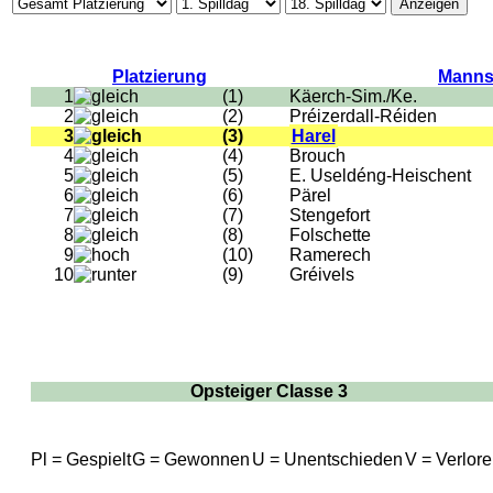
Platzierung
Manns
1
(1)
Käerch-Sim./Ke.
2
(2)
Préizerdall-Réiden
3
(3)
Harel
4
(4)
Brouch
5
(5)
E. Useldéng-Heischent
6
(6)
Pärel
7
(7)
Stengefort
8
(8)
Folschette
9
(10)
Ramerech
10
(9)
Gréivels
Opsteiger Classe 3
Pl = Gespielt
G = Gewonnen
U = Unentschieden
V = Verlor