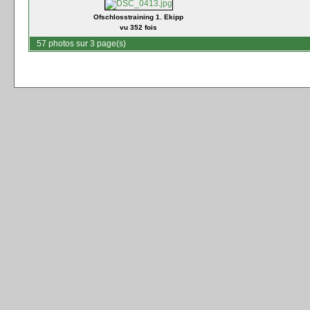
Ofschlosstraining 1. Ekipp
vu 352 fois
57 photos sur 3 page(s)