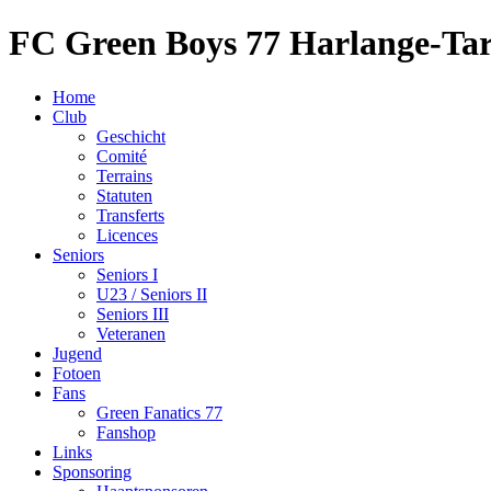
FC Green Boys 77 Harlange-Ta
Home
Club
Geschicht
Comité
Terrains
Statuten
Transferts
Licences
Seniors
Seniors I
U23 / Seniors II
Seniors III
Veteranen
Jugend
Fotoen
Fans
Green Fanatics 77
Fanshop
Links
Sponsoring