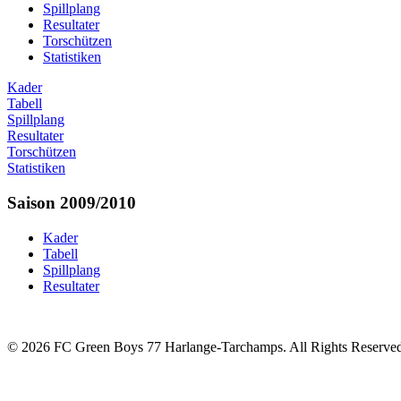
Spillplang
Resultater
Torschützen
Statistiken
Kader
Tabell
Spillplang
Resultater
Torschützen
Statistiken
Saison 2009/2010
Kader
Tabell
Spillplang
Resultater
© 2026 FC Green Boys 77 Harlange-Tarchamps. All Rights Reserve