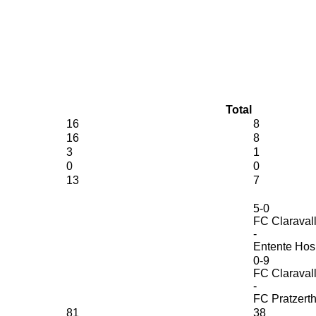
Total
16
8
16
8
3
1
0
0
13
7
5-0
FC Claravall
-
Entente Hos
0-9
FC Claravall
-
FC Pratzert
81
38