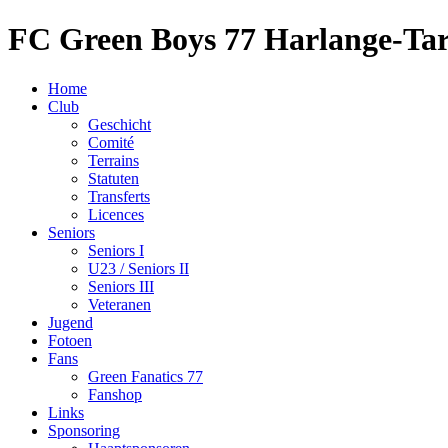
FC Green Boys 77 Harlange-Ta
Home
Club
Geschicht
Comité
Terrains
Statuten
Transferts
Licences
Seniors
Seniors I
U23 / Seniors II
Seniors III
Veteranen
Jugend
Fotoen
Fans
Green Fanatics 77
Fanshop
Links
Sponsoring