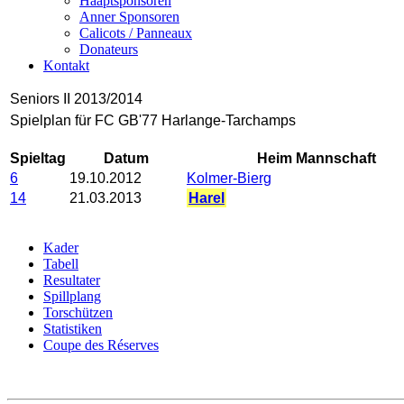
Haaptsponsoren
Anner Sponsoren
Calicots / Panneaux
Donateurs
Kontakt
Seniors II 2013/2014
Spielplan für FC GB'77 Harlange-Tarchamps
Spieltag
Datum
Heim Mannschaft
6
19.10.2012
Kolmer-Bierg
14
21.03.2013
Harel
Kader
Tabell
Resultater
Spillplang
Torschützen
Statistiken
Coupe des Réserves