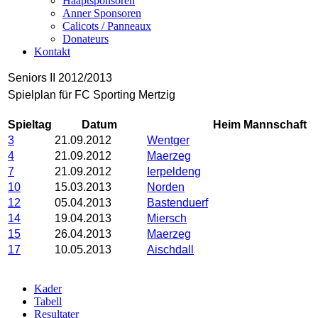
Haaptsponsoren
Anner Sponsoren
Calicots / Panneaux
Donateurs
Kontakt
Seniors II 2012/2013
Spielplan für FC Sporting Mertzig
Spieltag
Datum
Heim Mannschaft
3
21.09.2012
Wentger
4
21.09.2012
Maerzeg
7
21.09.2012
Ierpeldeng
10
15.03.2013
Norden
12
05.04.2013
Bastenduerf
14
19.04.2013
Miersch
15
26.04.2013
Maerzeg
17
10.05.2013
Aischdall
Kader
Tabell
Resultater