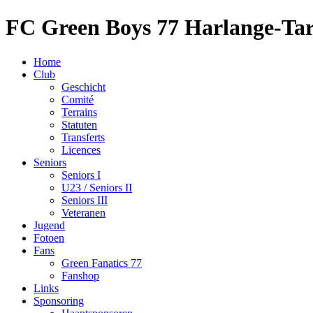
FC Green Boys 77 Harlange-Ta
Home
Club
Geschicht
Comité
Terrains
Statuten
Transferts
Licences
Seniors
Seniors I
U23 / Seniors II
Seniors III
Veteranen
Jugend
Fotoen
Fans
Green Fanatics 77
Fanshop
Links
Sponsoring