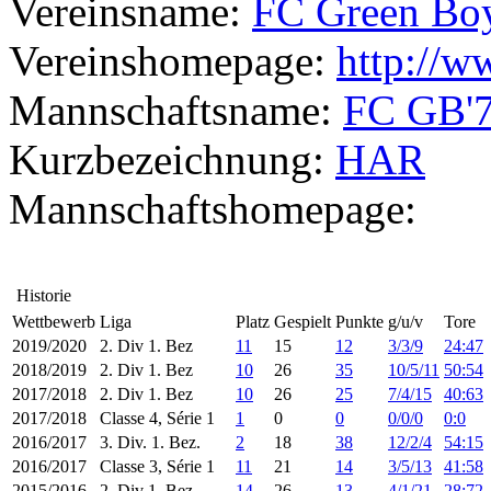
Vereinsname:
FC Green Boy
Vereinshomepage:
http://w
Mannschaftsname:
FC GB'7
Kurzbezeichnung:
HAR
Mannschaftshomepage:
Historie
Wettbewerb
Liga
Platz
Gespielt
Punkte
g/u/v
Tore
2019/2020
2. Div 1. Bez
11
15
12
3/3/9
24:47
2018/2019
2. Div 1. Bez
10
26
35
10/5/11
50:54
2017/2018
2. Div 1. Bez
10
26
25
7/4/15
40:63
2017/2018
Classe 4, Série 1
1
0
0
0/0/0
0:0
2016/2017
3. Div. 1. Bez.
2
18
38
12/2/4
54:15
2016/2017
Classe 3, Série 1
11
21
14
3/5/13
41:58
2015/2016
2. Div 1. Bez
14
26
13
4/1/21
28:72