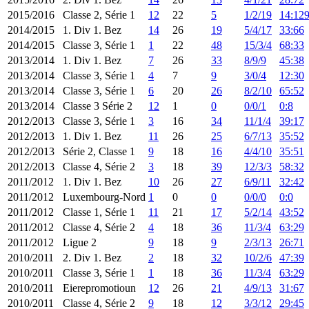
2015/2016
Classe 2, Série 1
12
22
5
1/2/19
14:12
2014/2015
1. Div 1. Bez
14
26
19
5/4/17
33:66
2014/2015
Classe 3, Série 1
1
22
48
15/3/4
68:33
2013/2014
1. Div 1. Bez
7
26
33
8/9/9
45:38
2013/2014
Classe 3, Série 1
4
7
9
3/0/4
12:30
2013/2014
Classe 3, Série 1
6
20
26
8/2/10
65:52
2013/2014
Classe 3 Série 2
12
1
0
0/0/1
0:8
2012/2013
Classe 3, Série 1
3
16
34
11/1/4
39:17
2012/2013
1. Div 1. Bez
11
26
25
6/7/13
35:52
2012/2013
Série 2, Classe 1
9
18
16
4/4/10
35:51
2012/2013
Classe 4, Série 2
3
18
39
12/3/3
58:32
2011/2012
1. Div 1. Bez
10
26
27
6/9/11
32:42
2011/2012
Luxembourg-Nord
1
0
0
0/0/0
0:0
2011/2012
Classe 1, Série 1
11
21
17
5/2/14
43:52
2011/2012
Classe 4, Série 2
4
18
36
11/3/4
63:29
2011/2012
Ligue 2
9
18
9
2/3/13
26:71
2010/2011
2. Div 1. Bez
2
18
32
10/2/6
47:39
2010/2011
Classe 3, Série 1
1
18
36
11/3/4
63:29
2010/2011
Eierepromotioun
12
26
21
4/9/13
31:67
2010/2011
Classe 4, Série 2
9
18
12
3/3/12
29:45