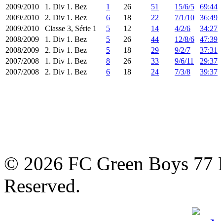
2009/2010
1. Div 1. Bez
1
26
51
15/6/5
69:44
2009/2010
2. Div 1. Bez
6
18
22
7/1/10
36:49
2009/2010
Classe 3, Série 1
5
12
14
4/2/6
34:27
2008/2009
1. Div 1. Bez
5
26
44
12/8/6
47:39
2008/2009
2. Div 1. Bez
5
18
29
9/2/7
37:31
2007/2008
1. Div 1. Bez
8
26
33
9/6/11
29:37
2007/2008
2. Div 1. Bez
6
18
24
7/3/8
39:37
© 2026 FC Green Boys 77 H
Reserved.