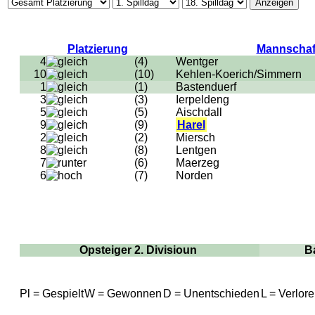
Platzierung
Mannschaf
4
(4)
Wentger
10
(10)
Kehlen-Koerich/Simmern
1
(1)
Bastenduerf
3
(3)
Ierpeldeng
5
(5)
Aischdall
9
(9)
Harel
2
(2)
Miersch
8
(8)
Lentgen
7
(6)
Maerzeg
6
(7)
Norden
Opsteiger 2. Divisioun
B
Pl = Gespielt
W = Gewonnen
D = Unentschieden
L = Verlor