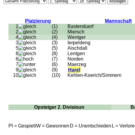
Platzierung
Mannschaft
1
(1)
Bastenduerf
2
(2)
Miersch
4
(4)
Wentger
3
(3)
Ierpeldeng
5
(5)
Aischdall
8
(8)
Lentgen
6
(7)
Norden
7
(6)
Maerzeg
9
(9)
Harel
10
(10)
Kehlen-Koerich/Simmern
Opsteiger 2. Divisioun
B
Pl = Gespielt
W = Gewonnen
D = Unentschieden
L = Verlor