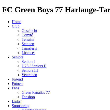
FC Green Boys 77 Harlange-Ta
Home
Club
Geschicht
Comité
Terrains
Statuten
Transferts
Licences
Seniors
Seniors I
U23 / Seniors II
Seniors III
Veteranen
Jugend
Fotoen
Fans
Green Fanatics 77
Fanshop
Links
Sponsoring