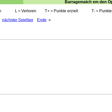
Barragematch em den Op
n
L = Verloren
T+ = Punkte erzielt
T- = Punkte
nächster Spieltag
Ende
»