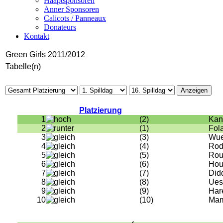
Haaptsponsoren
Anner Sponsoren
Calicots / Panneaux
Donateurs
Kontakt
Green Girls 2011/2012
Tabelle(n)
Platzierung
1
(2)
Kan
2
(1)
Fol
3
(3)
Wue
4
(4)
Rod
5
(5)
Rou
6
(6)
Hou
7
(7)
Did
8
(8)
Ues
9
(9)
Har
10
(10)
Ma