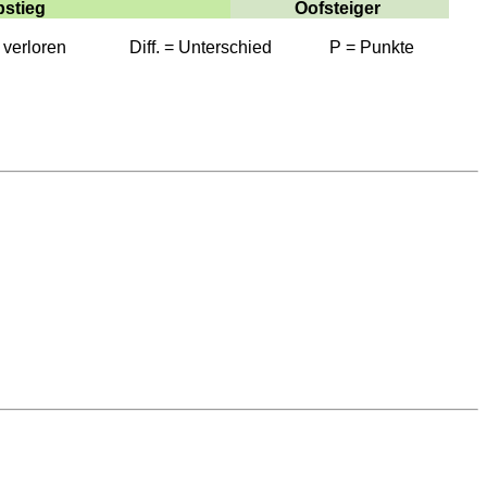
stieg
Oofsteiger
 verloren
Diff. = Unterschied
P = Punkte