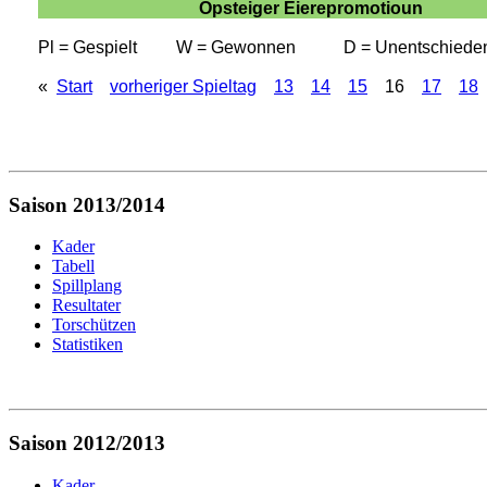
Opsteiger Éierepromotioun
Pl = Gespielt
W = Gewonnen
D = Unentschiede
«
Start
vorheriger Spieltag
13
14
15
16
17
18
Saison 2013/2014
Kader
Tabell
Spillplang
Resultater
Torschützen
Statistiken
Saison 2012/2013
Kader