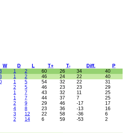
W
D
L
T+
T-
Diff.
P
3
1
2
60
26
34
40
3
1
2
46
24
22
40
0
1
5
54
32
22
31
2
5
46
23
23
29
1
7
43
32
11
25
1
7
44
37
7
25
2
9
29
46
-17
17
4
8
23
36
-13
16
3
12
22
58
-36
6
2
14
6
59
-53
2