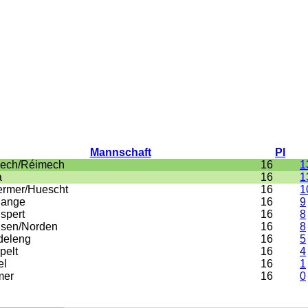
Mannschaft
Pl
ech/Réimech
16
1
a
16
1
rmer/Huescht
16
1
ange
16
9
spert
16
8
sen/Norden
16
8
deleng
16
5
pelt
16
4
el
16
1
mer
16
0