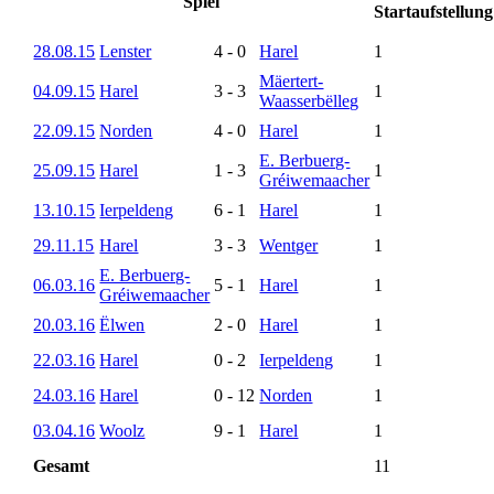
Spiel
28.08.15
Lenster
4
-
0
Harel
1
Mäertert-
04.09.15
Harel
3
-
3
1
Waasserbëlleg
22.09.15
Norden
4
-
0
Harel
1
E. Berbuerg-
25.09.15
Harel
1
-
3
1
Gréiwemaacher
13.10.15
Ierpeldeng
6
-
1
Harel
1
29.11.15
Harel
3
-
3
Wentger
1
E. Berbuerg-
06.03.16
5
-
1
Harel
1
Gréiwemaacher
20.03.16
Ëlwen
2
-
0
Harel
1
22.03.16
Harel
0
-
2
Ierpeldeng
1
24.03.16
Harel
0
-
12
Norden
1
03.04.16
Woolz
9
-
1
Harel
1
Gesamt
11