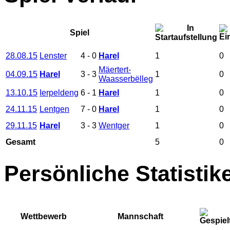
Spiel
28.08.15
Lenster
4
-
0
Harel
1
0
Mäertert-
04.09.15
Harel
3
-
3
1
0
Waasserbëlleg
13.10.15
Ierpeldeng
6
-
1
Harel
1
0
24.11.15
Lentgen
7
-
0
Harel
1
0
29.11.15
Harel
3
-
3
Wentger
1
0
Gesamt
5
0
Persönliche Statistik
Wettbewerb
Mannschaft