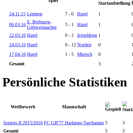
Spiel
24.11.15
Lentgen
7
-
0
Harel
1
E. Berbuerg-
06.03.16
5
-
1
Harel
1
Gréiwemaacher
22.03.16
Harel
0
-
2
Ierpeldeng
1
24.03.16
Harel
0
-
12
Norden
0
17.04.16
Harel
1
-
5
Miersch
0
Gesamt
3
Persönliche Statistiken
Wettbewerb
Mannschaft
Seniors II 2015/2016
FC GB'77 Harlange-Tarchamps
5
3
Gesamt
5
3