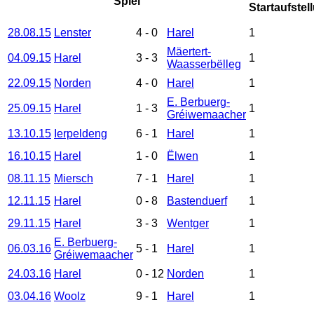
Spiel
28.08.15
Lenster
4
-
0
Harel
1
Mäertert-
04.09.15
Harel
3
-
3
1
Waasserbëlleg
22.09.15
Norden
4
-
0
Harel
1
E. Berbuerg-
25.09.15
Harel
1
-
3
1
Gréiwemaacher
13.10.15
Ierpeldeng
6
-
1
Harel
1
16.10.15
Harel
1
-
0
Ëlwen
1
08.11.15
Miersch
7
-
1
Harel
1
12.11.15
Harel
0
-
8
Bastenduerf
1
29.11.15
Harel
3
-
3
Wentger
1
E. Berbuerg-
06.03.16
5
-
1
Harel
1
Gréiwemaacher
24.03.16
Harel
0
-
12
Norden
1
03.04.16
Woolz
9
-
1
Harel
1