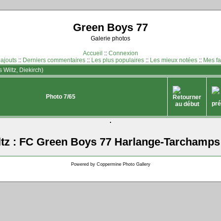
Green Boys 77
Galerie photos
Accueil
::
Connexion
 ajouts
::
Derniers commentaires
::
Les plus populaires
::
Les mieux notées
::
Mes fa
 Wiltz, Diekirch)
Photo 7/65
tz : FC Green Boys 77 Harlange-Tarchamps 
Powered by
Coppermine Photo Gallery