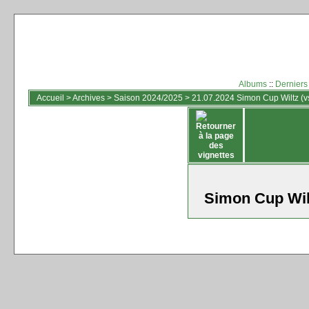
Albums
::
Derniers
Accueil
>
Archives
>
Saison 2024/2025
>
21.07.2024 Simon Cup Wiltz (vs
Simon Cup Wil