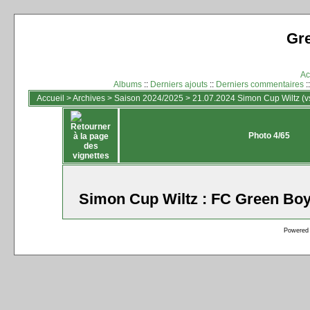
Gr
Ac
Albums
::
Derniers ajouts
::
Derniers commentaires
:
Accueil
>
Archives
>
Saison 2024/2025
>
21.07.2024 Simon Cup Wiltz (vs
Photo 4/65
Simon Cup Wiltz : FC Green Boy
Powered