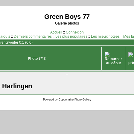
Green Boys 77
Galerie photos
Accueil
::
Connexion
 ajouts
::
Derniers commentaires
::
Les plus populaires
::
Les mieux notées
::
Mes fa
entzweiler 0:1 (0:0)
Photo 7/43
- Harlingen
Powered by
Coppermine Photo Gallery