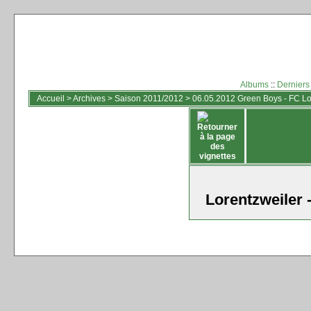
Albums
::
Derniers
Accueil
>
Archives
>
Saison 2011/2012
>
06.05.2012 Green Boys - FC Lor
Lorentzweiler 